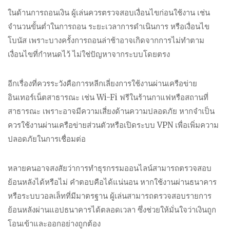
ในด้านการถอนเงิน ผู้เล่นควรตรวจสอบเงื่อนไขก่อนใช้งาน เช่น
จำนวนขั้นต่ำในการถอน ระยะเวลาการดำเนินการ หรือเงื่อนไข
โบนัส เพราะบางครั้งการถอนล่าช้าอาจเกิดจากการไม่ทำตาม
เงื่อนไขที่กำหนดไว้ ไม่ใช่ปัญหาจากระบบโดยตรง
อีกเรื่องที่ควรระวังคือการหลีกเลี่ยงการใช้งานผ่านเครือข่าย
อินเทอร์เน็ตสาธารณะ เช่น Wi-Fi ฟรีในร้านกาแฟหรือสถานที่
สาธารณะ เพราะอาจมีความเสี่ยงด้านความปลอดภัย หากจำเป็น
ควรใช้งานผ่านเครือข่ายส่วนตัวหรือเปิดระบบ VPN เพื่อเพิ่มความ
ปลอดภัยในการเชื่อมต่อ
หลายคนอาจสงสัยว่าการทำธุรกรรมออนไลน์สามารถตรวจสอบ
ย้อนหลังได้หรือไม่ คำตอบคือได้แน่นอน หากใช้งานผ่านธนาคาร
หรือระบบวอลเล็ทที่มีมาตรฐาน ผู้เล่นสามารถตรวจสอบรายการ
ย้อนหลังผ่านแอปธนาคารได้ตลอดเวลา ซึ่งช่วยให้มั่นใจว่าเงินถูก
โอนเข้าและออกอย่างถูกต้อง