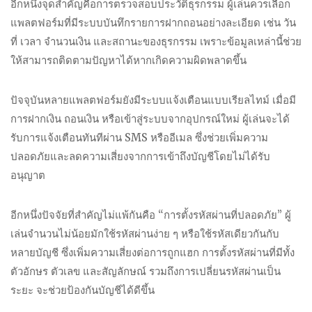
อีกหนึ่งจุดสำคัญคือการตรวจสอบประวัติธุรกรรม ผู้เล่นควรเลือก
แพลตฟอร์มที่มีระบบบันทึกรายการฝากถอนอย่างละเอียด เช่น วัน
ที่ เวลา จำนวนเงิน และสถานะของธุรกรรม เพราะข้อมูลเหล่านี้ช่วย
ให้สามารถติดตามปัญหาได้หากเกิดความผิดพลาดขึ้น
ปัจจุบันหลายแพลตฟอร์มยังมีระบบแจ้งเตือนแบบเรียลไทม์ เมื่อมี
การฝากเงิน ถอนเงิน หรือเข้าสู่ระบบจากอุปกรณ์ใหม่ ผู้เล่นจะได้
รับการแจ้งเตือนทันทีผ่าน SMS หรืออีเมล ซึ่งช่วยเพิ่มความ
ปลอดภัยและลดความเสี่ยงจากการเข้าถึงบัญชีโดยไม่ได้รับ
อนุญาต
อีกหนึ่งปัจจัยที่สำคัญไม่แพ้กันคือ “การตั้งรหัสผ่านที่ปลอดภัย” ผู้
เล่นจำนวนไม่น้อยมักใช้รหัสผ่านง่าย ๆ หรือใช้รหัสเดียวกันกับ
หลายบัญชี ซึ่งเพิ่มความเสี่ยงต่อการถูกแฮก การตั้งรหัสผ่านที่มีทั้ง
ตัวอักษร ตัวเลข และสัญลักษณ์ รวมถึงการเปลี่ยนรหัสผ่านเป็น
ระยะ จะช่วยป้องกันบัญชีได้ดีขึ้น