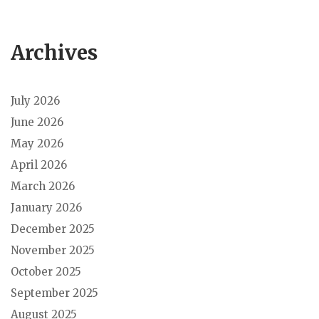
Archives
July 2026
June 2026
May 2026
April 2026
March 2026
January 2026
December 2025
November 2025
October 2025
September 2025
August 2025