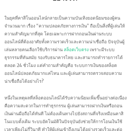
ในยุคที่คาสิโนออนไลน์กลายเป็นความบันเทิงยอดนิยมของผู้คน
จำนวนมาก เรื่อง “ความปลอดภัยทางการเงิน” ถือเป็นสิ่งที่ผู้เล่นให้
ความสำคัญมากที่สุด โดยเฉพาะการฝากถอนเงินผ่านระบบ
ออนไลน์ที่ต้องอาศัยทั้งความรวดเร็วและความน่าเชื่อถือ ปัจจุบันผู้
เล่นหลายคนเลือกใช้บริการผ่าน
สล็อตเว็บตรง
เพราะมีระบบ
ธุรกรรมที่ทันสมัย รองรับธนาคารไทย และสามารถทำรายการได้
ตลอด 24 ชั่วโมง แต่คำถามสำคัญคือ ระบบการเงินของสล็อต
ออนไลน์ปลอดภัยมากแค่ไหน และผู้เล่นสามารถตรวจสอบความ
น่าเชื่อถือได้อย่างไร?
หนึ่งในเหตุผลที่สล็อตออนไลน์ได้รับความนิยมเพิ่มขึ้นอย่างต่อเนื่อง
คือความสะดวกในการทำธุรกรรม ผู้เล่นสามารถฝากเงินหรือถอน
เงินผ่านมือถือได้ทันที ไม่ต้องเดินทางไปยังสถานที่จริงเหมือนคาสิ
โนแบบดั้งเดิม ระบบอัตโนมัติในปัจจุบันยังช่วยให้การโอนเงินใช้
เวลาเพียงไม่กี่วินาที ทำให้ผู้เล่นเข้าถึงเกมได้อย่างรวดเร็วและต่อ