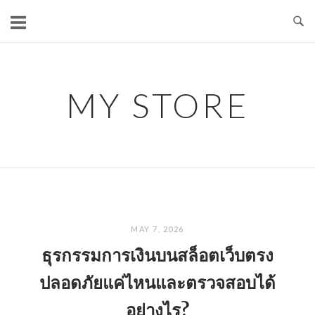
Skip
to
content
MY STORE
MAY 7, 2026
ธุรกรรมการเงินบนสล็อตเว็บตรง
ปลอดภัยแค่ไหนและตรวจสอบได้
อย่างไร?