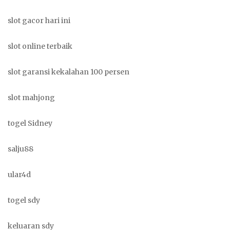
slot gacor hari ini
slot online terbaik
slot garansi kekalahan 100 persen
slot mahjong
togel Sidney
salju88
ular4d
togel sdy
keluaran sdy