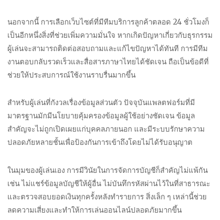
นอกจากนี้ การเลือกเว็บไซต์ที่มีทีมบริการลูกค้าตลอด 24 ชั่วโมงก็
เป็นอีกหนึ่งสิ่งที่ช่วยเพิ่มความมั่นใจ หากเกิดปัญหาเกี่ยวกับธุรกรรม
ผู้เล่นจะสามารถติดต่อสอบถามและแก้ไขปัญหาได้ทันที การมีทีม
งานตอบกลับรวดเร็วและสื่อสารภาษาไทยได้ชัดเจน ถือเป็นข้อดีที่
ช่วยให้ประสบการณ์ใช้งานราบรื่นมากขึ้น
สำหรับผู้เล่นที่กังวลเรื่องข้อมูลส่วนตัว ปัจจุบันแพลตฟอร์มที่มี
มาตรฐานมักมีนโยบายคุ้มครองข้อมูลผู้ใช้อย่างชัดเจน ข้อมูล
สำคัญจะไม่ถูกเปิดเผยแก่บุคคลภายนอก และมีระบบรักษาความ
ปลอดภัยหลายชั้นเพื่อป้องกันการเข้าถึงโดยไม่ได้รับอนุญาต
ในมุมของผู้เล่นเอง การมีวินัยในการจัดการบัญชีก็สำคัญไม่แพ้กัน
เช่น ไม่แชร์ข้อมูลบัญชีให้ผู้อื่น ไม่บันทึกรหัสผ่านไว้ในที่สาธารณะ
และตรวจสอบยอดเงินทุกครั้งหลังทำรายการ สิ่งเล็ก ๆ เหล่านี้ช่วย
ลดความเสี่ยงและทำให้การเล่นออนไลน์ปลอดภัยมากขึ้น