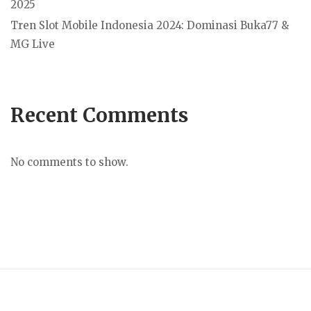
2025
Tren Slot Mobile Indonesia 2024: Dominasi Buka77 &
MG Live
Recent Comments
No comments to show.