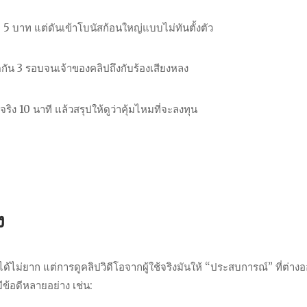
 5 บาท แต่ดันเข้าโบนัสก้อนใหญ่แบบไม่ทันตั้งตัว
ัน 3 รอบจนเจ้าของคลิปถึงกับร้องเสียงหลง
ง 10 นาที แล้วสรุปให้ดูว่าคุ้มไหมที่จะลงทุน
ง
ด้ไม่ยาก แต่การดูคลิปวิดีโอจากผู้ใช้จริงมันให้ “ประสบการณ์” ที่ต่า
ีข้อดีหลายอย่าง เช่น: