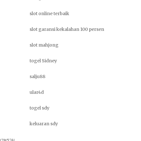
slot online terbaik
slot garansi kekalahan 100 persen
slot mahjong
togel Sidney
salju88
ular4d
togel sdy
keluaran sdy
็นภาพรวม