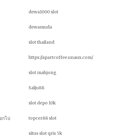
dewa1000 slot
dewamuda
slot thailand
https://apartcoffee.unaux.com/
slot mahjong
Salju88
slot depo 10k
topcer88 slot
งออกไป
situs slot qris 5k