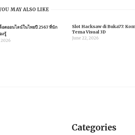
YOU MAY ALSO LIKE
Slot Hacksaw di Buka77: Kom
็อตออนไลน์ในไทยปี 2567 ที่นัก
Tema Visual 3D
งรู้
June 22, 2026
, 2026
Categories