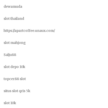
dewamuda
slot thailand
https://apartcoffee.unaux.com/
slot mahjong
Salju88
slot depo 10k
topcer88 slot
situs slot qris 5k
slot 10k