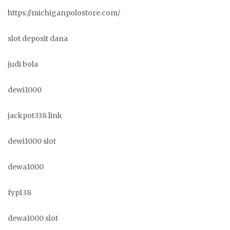
https://michiganpolostore.com/
slot deposit dana
judi bola
dewi1000
jackpot338 link
dewi1000 slot
dewa1000
fyp138
dewa1000 slot