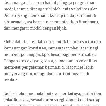
kemenangan, besaran hadiah, hingga pengelolaan
modal, semua dipengaruhi oleh jenis volatilitas slot.
Pemain yang memahami konsep ini dapat memilih
slot sesuai gaya bermain, memanfaatkan fitur bonus,
dan mengatur modal dengan bijak.
Slot volatilitas rendah cocok untuk hiburan santai dan
kemenangan konsisten, sementara volatilitas tinggi
memberi peluang jackpot besar bagi pemain sabar.
Dengan strategi yang tepat, pemahaman volatilitas
membuat pengalaman bermain di Macaubet lebih
menyenangkan, menghibur, dan tentunya lebih
terukur.
Jadi, sebelum memulai putaran berikutnya, perhatikan
volatilitas slot, sesuaikan strategi, dan nikmati setiap