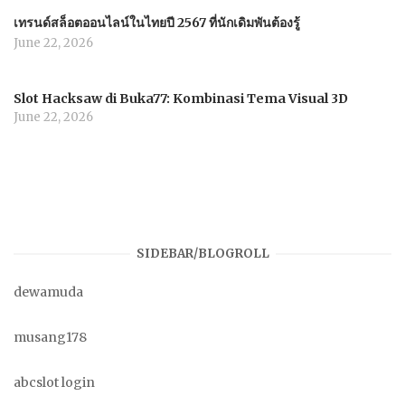
เทรนด์สล็อตออนไลน์ในไทยปี 2567 ที่นักเดิมพันต้องรู้
June 22, 2026
Slot Hacksaw di Buka77: Kombinasi Tema Visual 3D
June 22, 2026
SIDEBAR/BLOGROLL
dewamuda
musang178
abcslot login