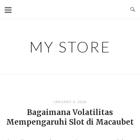
Skip
to
content
MY STORE
JANUARY 6, 2026
Bagaimana Volatilitas
Mempengaruhi Slot di Macaubet