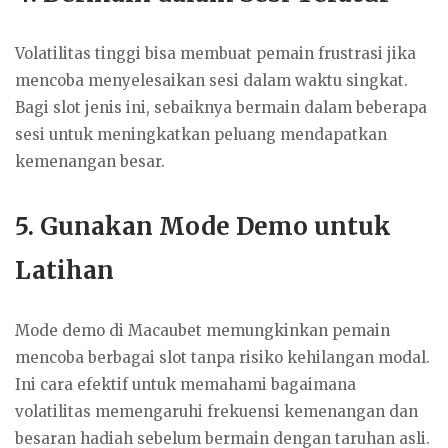
Volatilitas tinggi bisa membuat pemain frustrasi jika
mencoba menyelesaikan sesi dalam waktu singkat.
Bagi slot jenis ini, sebaiknya bermain dalam beberapa
sesi untuk meningkatkan peluang mendapatkan
kemenangan besar.
5. Gunakan Mode Demo untuk
Latihan
Mode demo di Macaubet memungkinkan pemain
mencoba berbagai slot tanpa risiko kehilangan modal.
Ini cara efektif untuk memahami bagaimana
volatilitas memengaruhi frekuensi kemenangan dan
besaran hadiah sebelum bermain dengan taruhan asli.