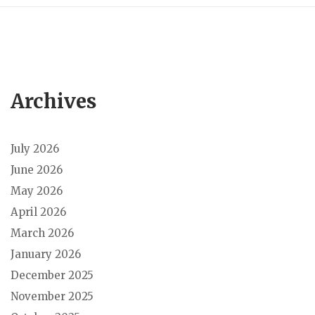
Archives
July 2026
June 2026
May 2026
April 2026
March 2026
January 2026
December 2025
November 2025