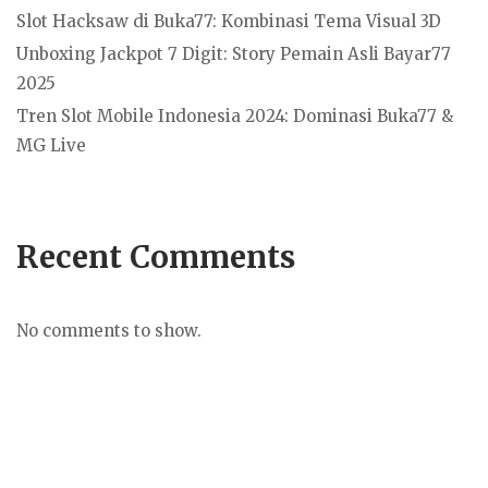
Slot Hacksaw di Buka77: Kombinasi Tema Visual 3D
Unboxing Jackpot 7 Digit: Story Pemain Asli Bayar77
2025
Tren Slot Mobile Indonesia 2024: Dominasi Buka77 &
MG Live
Recent Comments
No comments to show.