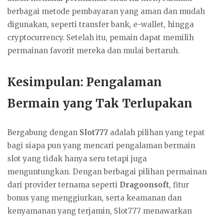
berbagai metode pembayaran yang aman dan mudah
digunakan, seperti transfer bank, e-wallet, hingga
cryptocurrency. Setelah itu, pemain dapat memilih
permainan favorit mereka dan mulai bertaruh.
Kesimpulan: Pengalaman
Bermain yang Tak Terlupakan
Bergabung dengan
Slot777
adalah pilihan yang tepat
bagi siapa pun yang mencari pengalaman bermain
slot yang tidak hanya seru tetapi juga
menguntungkan. Dengan berbagai pilihan permainan
dari provider ternama seperti
Dragoonsoft
, fitur
bonus yang menggiurkan, serta keamanan dan
kenyamanan yang terjamin, Slot777 menawarkan