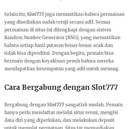
Selain itu,
Slot777
juga memastikan bahwa permainan
yang disediakan sudah teruji secara adil. Semua
permainan di situs ini dilengkapi dengan sistem
Random Number Generator (RNG), yang memastikan
bahwa setiap hasil putaran benar-benar acak dan
tidak bisa diprediksi. Dengan begitu, pemain bisa
bermain dengan keyakinan penuh bahwa mereka
mendapatkan kesempatan yang adil untuk menang.
Cara Bergabung dengan Slot777
Bergabung dengan
Slot777
sangatlah mudah. Pemain
hanya perlu mendaftar melalui situs resmi, mengisi
data diri yang diperlukan, dan melakukan deposit
untuk memulai permainan. Situs ini menyediakan