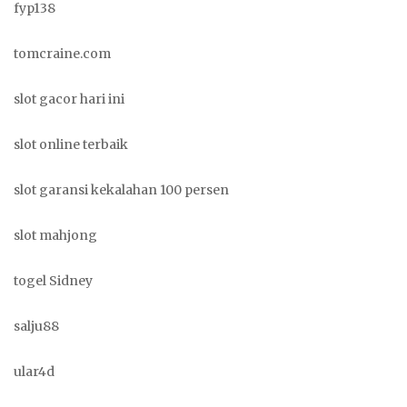
fyp138
tomcraine.com
slot gacor hari ini
slot online terbaik
slot garansi kekalahan 100 persen
slot mahjong
togel Sidney
salju88
ular4d