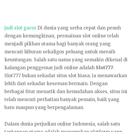
judi slot gacor
Di dunia yang serba cepat dan penuh
dengan kemungkinan, permainan slot online telah
menjadi pilihan utama bagi banyak orang yang
mencari hiburan sekaligus peluang untuk meraih
keuntungan. Salah satu nama yang semakin dikenal di
kalangan penggemar judi online adalah
Slot777
.
Slot777 bukan sekadar situs slot biasa; ia menawarkan
lebih dari sekadar keseruan bermain. Dengan
berbagai fitur menarik dan kemudahan akses, situs ini
telah mencuri perhatian banyak pemain, baik yang
baru maupun yang berpengalaman.
Dalam dunia perjudian online Indonesia, salah satu
tantangan utama adalah menemukan platform yang