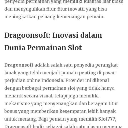
penyedia permainan yang memiliki kualitas luar biasa
dan menyuguhkan fitur-fitur inovatif yang bisa
meningkatkan peluang kemenangan pemain.
Dragoonsoft: Inovasi dalam
Dunia Permainan Slot
Dragoonsoft
adalah salah satu penyedia perangkat
lunak yang telah menjadi pemain penting di pasar
perjudian online Indonesia. Provider ini dikenal
dengan berbagai permainan slot yang tidak hanya
menarik secara visual, tetapi juga memiliki
mekanisme yang menyenangkan dan beragam fitur
bonus yang memberikan kesempatan lebih banyak
untuk menang. Bagi pemain yang memilih
Slot777
,
Dragoonsoft hadir sebagai salah satu alasan mengapa