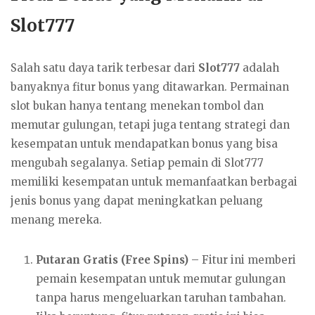
Slot777
Salah satu daya tarik terbesar dari
Slot777
adalah
banyaknya fitur bonus yang ditawarkan. Permainan
slot bukan hanya tentang menekan tombol dan
memutar gulungan, tetapi juga tentang strategi dan
kesempatan untuk mendapatkan bonus yang bisa
mengubah segalanya. Setiap pemain di Slot777
memiliki kesempatan untuk memanfaatkan berbagai
jenis bonus yang dapat meningkatkan peluang
menang mereka.
Putaran Gratis (Free Spins)
– Fitur ini memberi
pemain kesempatan untuk memutar gulungan
tanpa harus mengeluarkan taruhan tambahan.