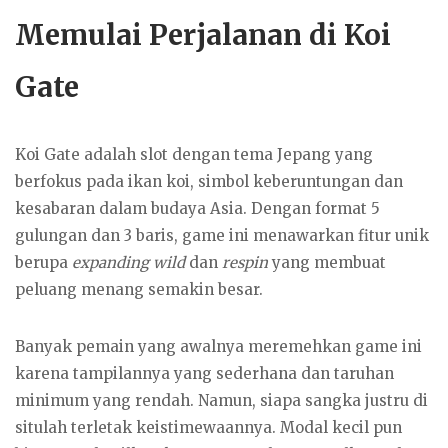
Memulai Perjalanan di Koi
Gate
Koi Gate adalah slot dengan tema Jepang yang
berfokus pada ikan koi, simbol keberuntungan dan
kesabaran dalam budaya Asia. Dengan format 5
gulungan dan 3 baris, game ini menawarkan fitur unik
berupa
expanding wild
dan
respin
yang membuat
peluang menang semakin besar.
Banyak pemain yang awalnya meremehkan game ini
karena tampilannya yang sederhana dan taruhan
minimum yang rendah. Namun, siapa sangka justru di
situlah terletak keistimewaannya. Modal kecil pun