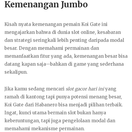
Kemenangan Jumbo
Kisah nyata kemenangan pemain Koi Gate ini
mengajarkan bahwa di dunia slot online, kesabaran
dan strategi seringkali lebih penting daripada modal
besar. Dengan memahami permainan dan
memanfaatkan fitur yang ada, kemenangan besar bisa
datang kapan saja—bahkan di game yang sederhana
sekalipun.
Jika kamu sedang mencari
slot gacor hari ini
yang
ramah di kantong tapi punya potensi menang besar,
Koi Gate dari Habanero bisa menjadi pilihan terbaik.
Ingat, kunci utama bermain slot bukan hanya
keberuntungan, tapi juga pengelolaan modal dan
memahami mekanisme permainan.