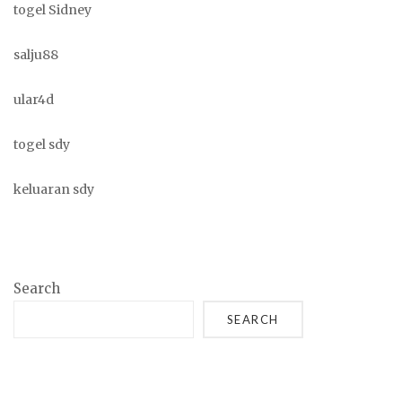
togel Sidney
salju88
ular4d
togel sdy
keluaran sdy
Search
SEARCH