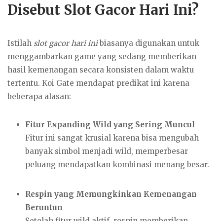
Disebut Slot Gacor Hari Ini?
Istilah
slot gacor hari ini
biasanya digunakan untuk
menggambarkan game yang sedang memberikan
hasil kemenangan secara konsisten dalam waktu
tertentu. Koi Gate mendapat predikat ini karena
beberapa alasan:
Fitur Expanding Wild yang Sering Muncul
Fitur ini sangat krusial karena bisa mengubah
banyak simbol menjadi wild, memperbesar
peluang mendapatkan kombinasi menang besar.
Respin yang Memungkinkan Kemenangan
Beruntun
Setelah fitur wild aktif, respin memberikan