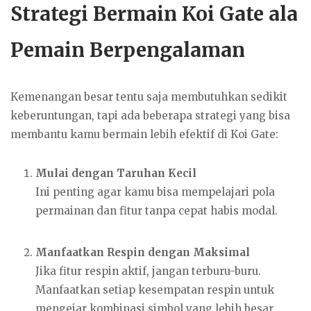
Strategi Bermain Koi Gate ala
Pemain Berpengalaman
Kemenangan besar tentu saja membutuhkan sedikit
keberuntungan, tapi ada beberapa strategi yang bisa
membantu kamu bermain lebih efektif di Koi Gate:
Mulai dengan Taruhan Kecil
Ini penting agar kamu bisa mempelajari pola
permainan dan fitur tanpa cepat habis modal.
Manfaatkan Respin dengan Maksimal
Jika fitur respin aktif, jangan terburu-buru.
Manfaatkan setiap kesempatan respin untuk
mengejar kombinasi simbol yang lebih besar.