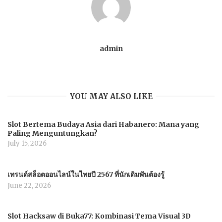
admin
YOU MAY ALSO LIKE
Slot Bertema Budaya Asia dari Habanero: Mana yang
Paling Menguntungkan?
July 15, 2026
เทรนด์สล็อตออนไลน์ในไทยปี 2567 ที่นักเดิมพันต้องรู้
June 22, 2026
Slot Hacksaw di Buka77: Kombinasi Tema Visual 3D