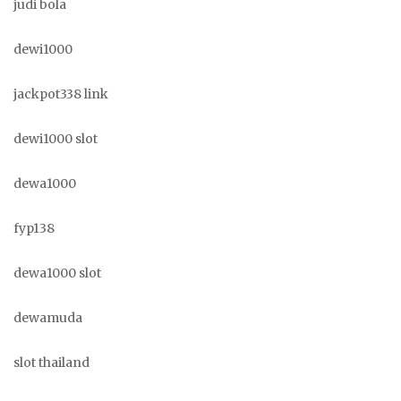
judi bola
dewi1000
jackpot338 link
dewi1000 slot
dewa1000
fyp138
dewa1000 slot
dewamuda
slot thailand