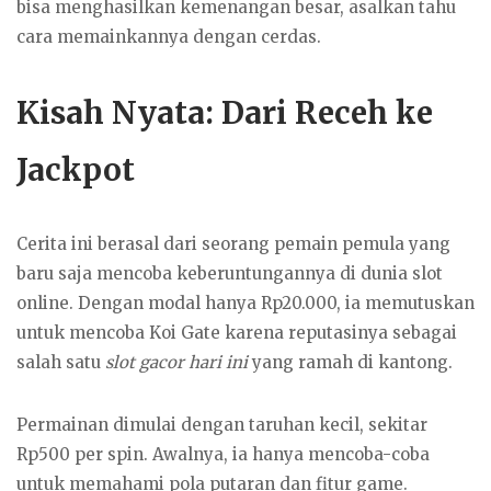
bisa menghasilkan kemenangan besar, asalkan tahu
cara memainkannya dengan cerdas.
Kisah Nyata: Dari Receh ke
Jackpot
Cerita ini berasal dari seorang pemain pemula yang
baru saja mencoba keberuntungannya di dunia slot
online. Dengan modal hanya Rp20.000, ia memutuskan
untuk mencoba Koi Gate karena reputasinya sebagai
salah satu
slot gacor hari ini
yang ramah di kantong.
Permainan dimulai dengan taruhan kecil, sekitar
Rp500 per spin. Awalnya, ia hanya mencoba-coba
untuk memahami pola putaran dan fitur game.