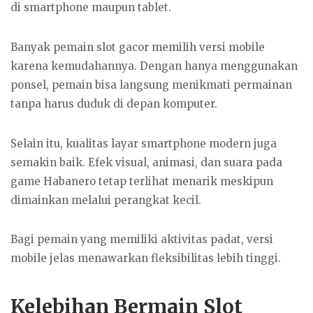
di smartphone maupun tablet.
Banyak pemain slot gacor memilih versi mobile
karena kemudahannya. Dengan hanya menggunakan
ponsel, pemain bisa langsung menikmati permainan
tanpa harus duduk di depan komputer.
Selain itu, kualitas layar smartphone modern juga
semakin baik. Efek visual, animasi, dan suara pada
game Habanero tetap terlihat menarik meskipun
dimainkan melalui perangkat kecil.
Bagi pemain yang memiliki aktivitas padat, versi
mobile jelas menawarkan fleksibilitas lebih tinggi.
Kelebihan Bermain Slot