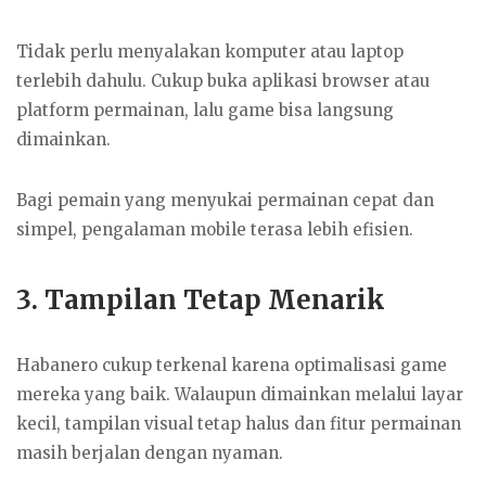
Tidak perlu menyalakan komputer atau laptop
terlebih dahulu. Cukup buka aplikasi browser atau
platform permainan, lalu game bisa langsung
dimainkan.
Bagi pemain yang menyukai permainan cepat dan
simpel, pengalaman mobile terasa lebih efisien.
3. Tampilan Tetap Menarik
Habanero cukup terkenal karena optimalisasi game
mereka yang baik. Walaupun dimainkan melalui layar
kecil, tampilan visual tetap halus dan fitur permainan
masih berjalan dengan nyaman.