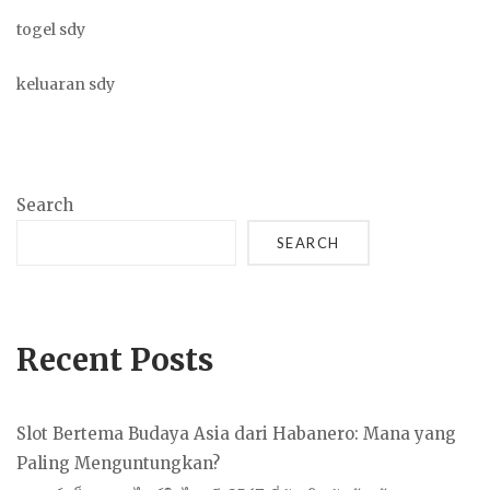
togel sdy
keluaran sdy
Search
SEARCH
Recent Posts
Slot Bertema Budaya Asia dari Habanero: Mana yang
Paling Menguntungkan?