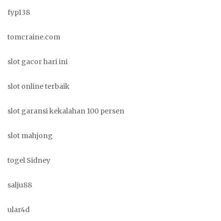
fyp138
tomcraine.com
slot gacor hari ini
slot online terbaik
slot garansi kekalahan 100 persen
slot mahjong
togel Sidney
salju88
ular4d