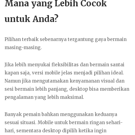
Mana yang Lebih Cocok
untuk Anda?
Pilihan terbaik sebenarnya tergantung gaya bermain
masing-masing.
Jika lebih menyukai fleksibilitas dan bermain santai
kapan saja, versi mobile jelas menjadi pilihan ideal.
Namun jika mengutamakan kenyamanan visual dan
sesi bermain lebih panjang, desktop bisa memberikan
pengalaman yang lebih maksimal.
Banyak pemain bahkan menggunakan keduanya
sesuai situasi. Mobile untuk bermain ringan sehari-
hari, sementara desktop dipilih ketika ingin