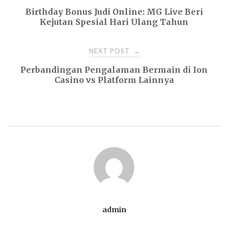
Birthday Bonus Judi Online: MG Live Beri
navigation
Kejutan Spesial Hari Ulang Tahun
NEXT POST
→
Perbandingan Pengalaman Bermain di Ion
Casino vs Platform Lainnya
admin