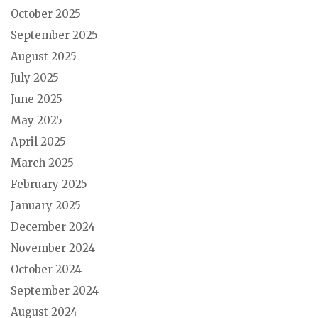
October 2025
September 2025
August 2025
July 2025
June 2025
May 2025
April 2025
March 2025
February 2025
January 2025
December 2024
November 2024
October 2024
September 2024
August 2024