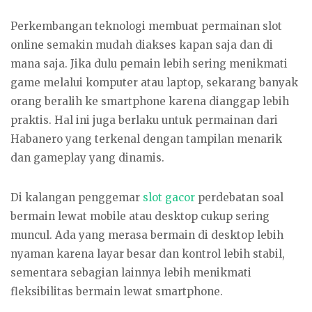
Perkembangan teknologi membuat permainan slot
online semakin mudah diakses kapan saja dan di
mana saja. Jika dulu pemain lebih sering menikmati
game melalui komputer atau laptop, sekarang banyak
orang beralih ke smartphone karena dianggap lebih
praktis. Hal ini juga berlaku untuk permainan dari
Habanero yang terkenal dengan tampilan menarik
dan gameplay yang dinamis.
Di kalangan penggemar
slot gacor
perdebatan soal
bermain lewat mobile atau desktop cukup sering
muncul. Ada yang merasa bermain di desktop lebih
nyaman karena layar besar dan kontrol lebih stabil,
sementara sebagian lainnya lebih menikmati
fleksibilitas bermain lewat smartphone.