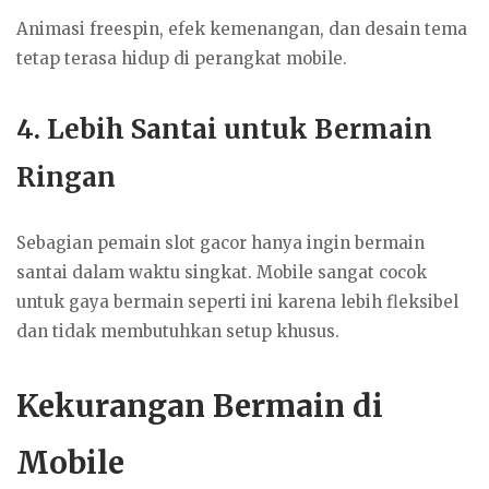
Animasi freespin, efek kemenangan, dan desain tema
tetap terasa hidup di perangkat mobile.
4. Lebih Santai untuk Bermain
Ringan
Sebagian pemain slot gacor hanya ingin bermain
santai dalam waktu singkat. Mobile sangat cocok
untuk gaya bermain seperti ini karena lebih fleksibel
dan tidak membutuhkan setup khusus.
Kekurangan Bermain di
Mobile