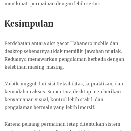
menikmati permainan dengan lebih serius.
Kesimpulan
Perdebatan antara slot gacor Habanero mobile dan
desktop sebenarnya tidak memiliki jawaban mutlak.
Keduanya menawarkan pengalaman berbeda dengan
kelebihan masing-masing.
Mobile unggul dari sisi fleksibilitas, kepraktisan, dan
kemudahan akses. Sementara desktop memberikan
kenyamanan visual, kontrol lebih stabil, dan
pengalaman bermain yang lebih imersif.
Karena peluang permainan tetap ditentukan sistem